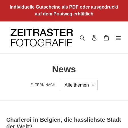
Direkt
Individuelle Gutscheine als PDF oder ausgedruckt
zum
auf dem Postweg erhältlich
Inhalt
Suchen
Einloggen
Warenkor
News
FILTERN NACH
Charleroi in Belgien, die hässlichste Stadt
der Welt?