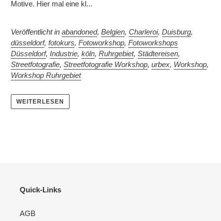
Motive. Hier mal eine kl...
Veröffentlicht in
abandoned
,
Belgien
,
Charleroi
,
Duisburg
,
düsseldorf
,
fotokurs
,
Fotoworkshop
,
Fotoworkshops
Düsseldorf
,
Industrie
,
köln
,
Ruhrgebiet
,
Städtereisen
,
Streetfotografie
,
Streetfotografie Workshop
,
urbex
,
Workshop
,
Workshop Ruhrgebiet
WEITERLESEN
Quick-Links
AGB