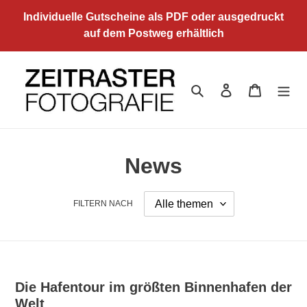
Direkt
Individuelle Gutscheine als PDF oder ausgedruckt
zum
auf dem Postweg erhältlich
Inhalt
Suchen
Einloggen
Warenkor
News
FILTERN NACH
Die Hafentour im größten Binnenhafen der
Welt